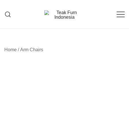
Teak Furniture Manufacture
Teak Furn Indonesia
Home
/
Arm Chairs