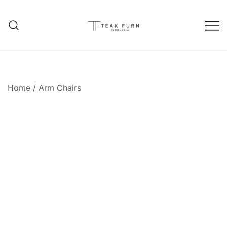
Teak Furniture Manufacture
Teak Furn Indonesia
Home
/
Arm Chairs