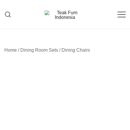
Teak Furniture Manufacture
Teak Furn Indonesia
Home
/
Dining Room Sets
/
Dining Chairs