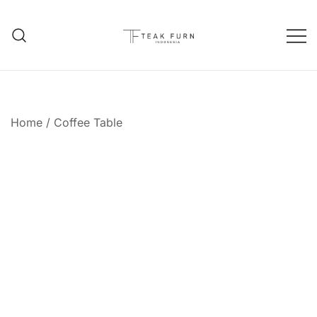
Teak Furniture Manufacture
Teak Furn Indonesia
Home
/
Coffee Table