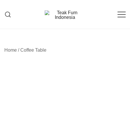
Teak Furniture Manufacture
Teak Furn Indonesia
Home
/
Coffee Table