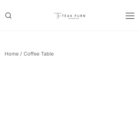
Teak Furniture Manufacture
Teak Furn Indonesia
Home
/
Coffee Table