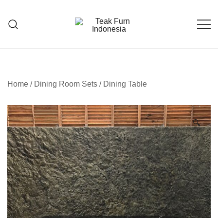
Teak Furniture Manufacture
Teak Furn Indonesia
Home
/
Dining Room Sets
/
Dining Table
🔍