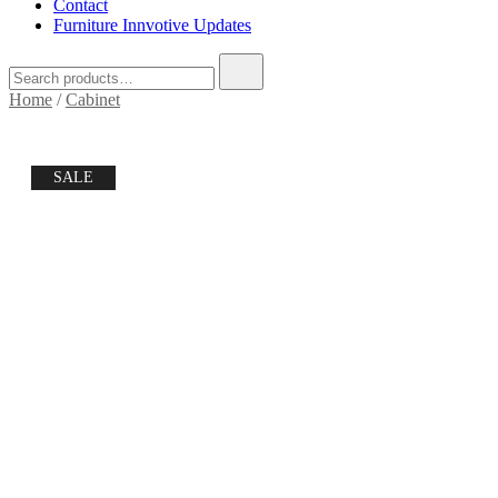
Contact
Furniture Innvotive Updates
Search
for:
Home
/
Cabinet
SALE