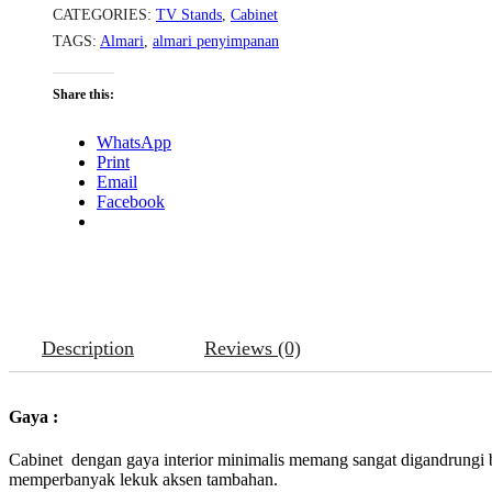
CATEGORIES:
TV Stands
,
Cabinet
TAGS:
Almari
,
almari penyimpanan
Share this:
WhatsApp
Print
Email
Facebook
Description
Reviews (0)
Gaya :
Cabinet dengan gaya interior minimalis memang sangat digandrungi be
memperbanyak lekuk aksen tambahan.