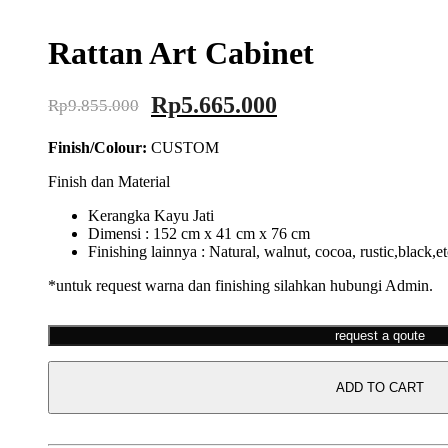
Rattan Art Cabinet
Original
Current
Rp
5.665.000
Rp
9.855.000
price
price
Finish/Colour:
CUSTOM
was:
is:
Rp9.855.000.
Rp5.665.000.
Finish dan Material
Kerangka Kayu Jati
Dimensi : 152 cm x 41 cm x 76 cm
Finishing lainnya : Natural, walnut, cocoa, rustic,black,e
*untuk request warna dan finishing silahkan hubungi Admin.
request a qoute
ADD TO CART