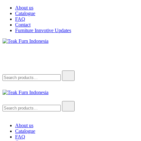
Skip
About us
to
Catalogue
content
FAQ
Contact
Furniture Innvotive Updates
Teak Furn Indonesia
Teak Furniture Manufacture
Search
for:
Teak Furn Indonesia
Teak Furniture Manufacture
Search
for:
About us
Catalogue
FAQ