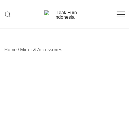
Teak Furniture Manufacture
Teak Furn Indonesia
Home
/
Mirror & Accessories