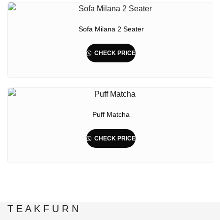
Sofa Milana 2 Seater
CHECK PRICE
Puff Matcha
CHECK PRICE
T E A K F U R N