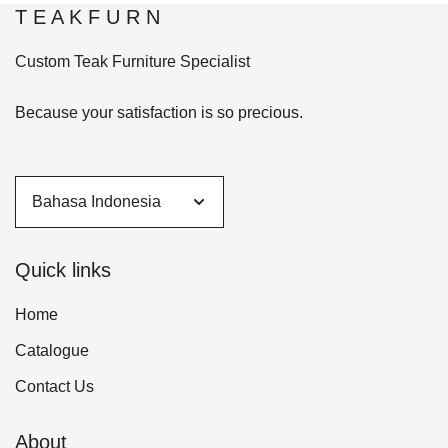
T E A K F U R N
Custom Teak Furniture Specialist
Because your satisfaction is so precious.
Quick links
Home
Catalogue
Contact Us
About