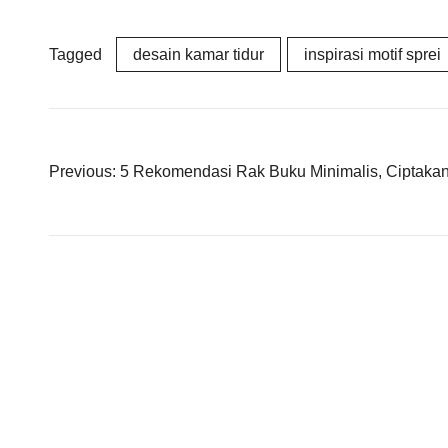
Tagged
desain kamar tidur
inspirasi motif sprei
Post
Previous:
5 Rekomendasi Rak Buku Minimalis, Ciptaka
navigation