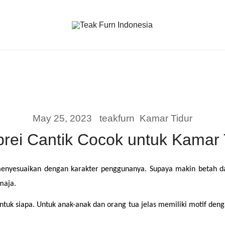
Teak Furniture Manufacture
Teak Furn Indonesia
May 25, 2023
teakfurn
Kamar Tidur
Sprei Cantik Cocok untuk Kamar
menyesuaikan dengan karakter penggunanya. Supaya makin betah dan
maja. 
tuk siapa. Untuk anak-anak dan orang tua jelas memiliki motif denga