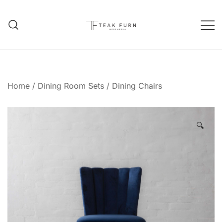
Teak Furniture Manufacture
Teak Furn Indonesia
Home
/
Dining Room Sets
/
Dining Chairs
🔍