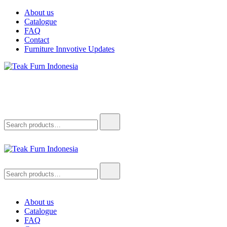
Skip
About us
to
Catalogue
content
FAQ
Contact
Furniture Innvotive Updates
Teak Furn Indonesia
Teak Furniture Manufacture
Search
for:
Teak Furn Indonesia
Teak Furniture Manufacture
Search
for:
About us
Catalogue
FAQ