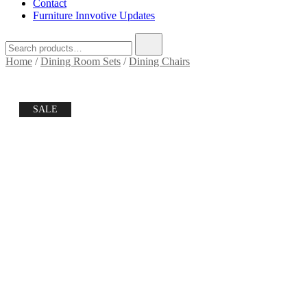
Contact
Furniture Innvotive Updates
Search
for:
Home
/
Dining Room Sets
/
Dining Chairs
SALE