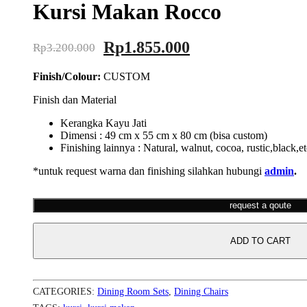
Kursi Makan Rocco
Original
Current
Rp
1.855.000
Rp
3.200.000
price
price
Finish/Colour:
CUSTOM
was:
is:
Rp3.200.000.
Rp1.855.000.
Finish dan Material
Kerangka Kayu Jati
Dimensi : 49 cm x 55 cm x 80 cm (bisa custom)
Finishing lainnya : Natural, walnut, cocoa, rustic,black,e
*untuk request warna dan finishing silahkan hubungi
admin
.
request a qoute
ADD TO CART
CATEGORIES:
Dining Room Sets
,
Dining Chairs