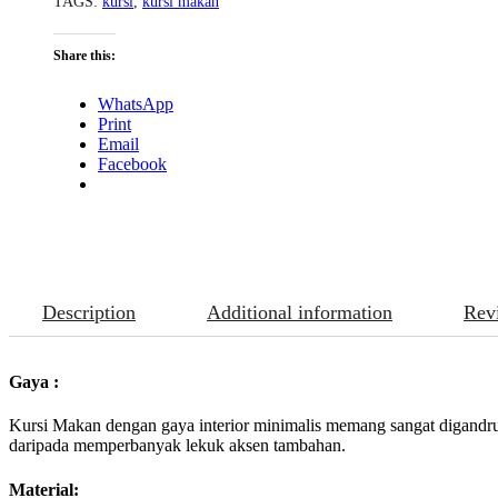
TAGS:
kursi
,
kursi makan
Share this:
WhatsApp
Print
Email
Facebook
Description
Additional information
Rev
Gaya :
Kursi Makan dengan gaya interior minimalis memang sangat digandrung
daripada memperbanyak lekuk aksen tambahan.
Material: