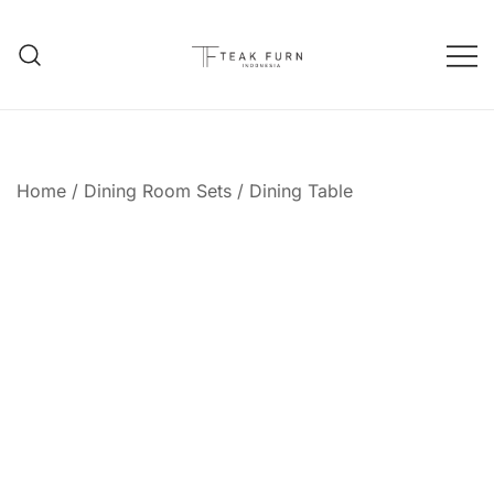
Teak Furniture Manufacture
Teak Furn Indonesia
Home
/
Dining Room Sets
/
Dining Table