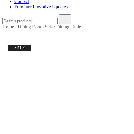
Contact
Furniture Innvotive Updates
Home
/
Dining Room Sets
/
Dining Table
SALE