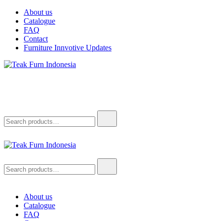
About us
Catalogue
FAQ
Contact
Furniture Innvotive Updates
Teak Furn Indonesia
Teak Furniture Manufacture
Teak Furn Indonesia
Teak Furniture Manufacture
About us
Catalogue
FAQ