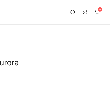
0
urora