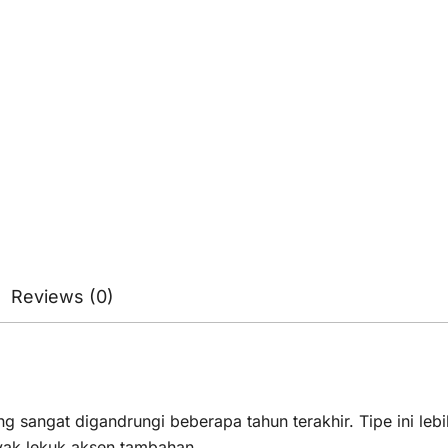
Reviews (0)
 sangat digandrungi beberapa tahun terakhir. Tipe ini leb
yak lekuk aksen tambahan.