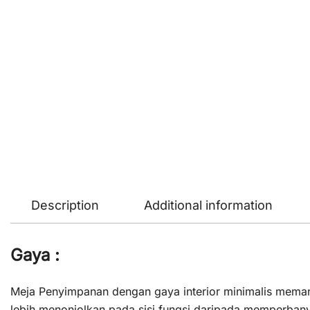
Description
Additional information
Gaya :
Meja Penyimpanan dengan gaya interior minimalis memang
lebih menonjolkan pada sisi fungsi daripada memperban