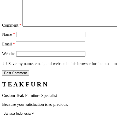
Comment
*
Name
*
Email
*
Website
Save my name, email, and website in this browser for the next ti
T E A K F U R N
Custom Teak Furniture Specialist
Because your satisfaction is so precious.