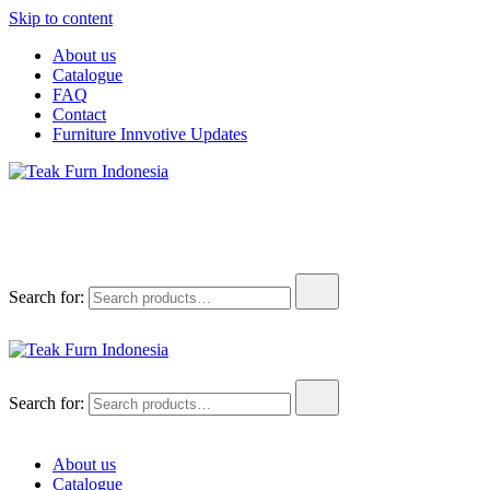
Skip to content
About us
Catalogue
FAQ
Contact
Furniture Innvotive Updates
Teak Furn Indonesia
Teak Furniture Manufacture
Search for:
Teak Furn Indonesia
Teak Furniture Manufacture
Search for:
About us
Catalogue