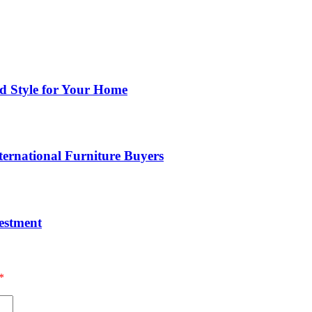
nd Style for Your Home
ernational Furniture Buyers
estment
*