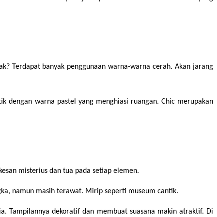
dak? Terdapat banyak penggunaan warna-warna cerah. Akan jarang 
ik dengan warna pastel yang menghiasi ruangan. Chic merupakan 
esan misterius dan tua pada setiap elemen. 
gka, namun masih terawat. Mirip seperti museum cantik.
Tampilan yang manis membuat rumah menjadi hidup. Desain interior diatas adalah yang paling sering ditemukan, apalagi di Indonesia. Tampilannya dekoratif dan membuat suasana makin atraktif. Di 