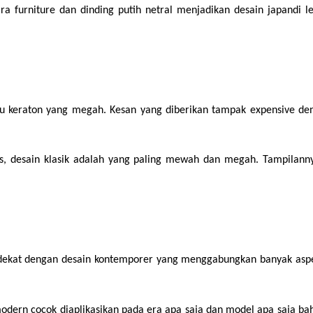
 furniture dan dinding putih netral menjadikan desain japandi le
au keraton yang megah. Kesan yang diberikan tampak expensive den
las, desain klasik adalah yang paling mewah dan megah. Tampilanny
ekat dengan desain kontemporer yang menggabungkan banyak aspek, s
ern cocok diaplikasikan pada era apa saja dan model apa saja bahk