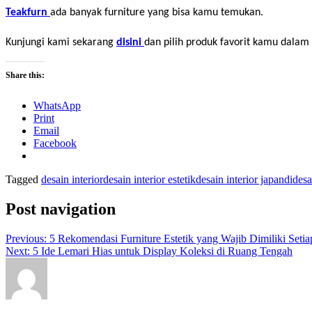
Teakfurn 
ada banyak furniture yang bisa kamu temukan.
Kunjungi kami sekarang 
disini 
dan pilih produk favorit kamu dalam
Share this:
WhatsApp
Print
Email
Facebook
Tagged
desain interior
desain interior estetik
desain interior japandi
desa
Post navigation
Previous:
5 Rekomendasi Furniture Estetik yang Wajib Dimiliki Set
Next:
5 Ide Lemari Hias untuk Display Koleksi di Ruang Tengah