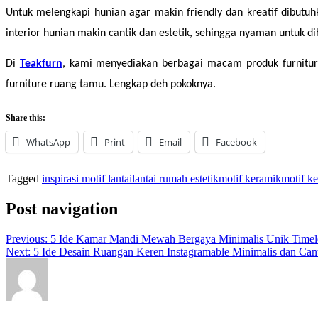
Untuk melengkapi hunian agar makin friendly dan kreatif dibutuh
interior hunian makin cantik dan estetik, sehingga nyaman untuk di
Di 
Teakfurn
, kami menyediakan berbagai macam produk furnitur
furniture ruang tamu. Lengkap deh pokoknya.
Share this:
WhatsApp
Print
Email
Facebook
Tagged
inspirasi motif lantai
lantai rumah estetik
motif keramik
motif ke
Post navigation
Previous:
5 Ide Kamar Mandi Mewah Bergaya Minimalis Unik Timel
Next:
5 Ide Desain Ruangan Keren Instagramable Minimalis dan Can