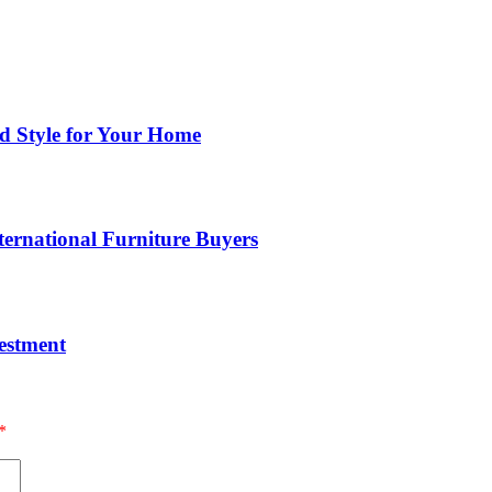
nd Style for Your Home
ernational Furniture Buyers
estment
*