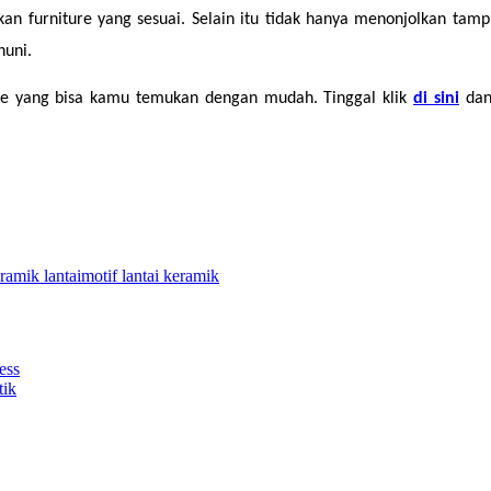
kan furniture yang sesuai. Selain itu tidak hanya menonjolkan tam
huni.
e yang bisa kamu temukan dengan mudah. Tinggal klik 
di sini
dan
ramik lantai
motif lantai keramik
ess
tik