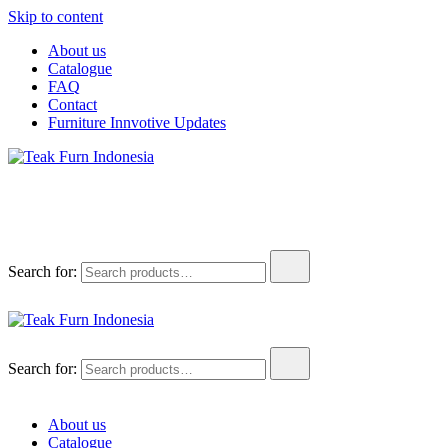
Skip to content
About us
Catalogue
FAQ
Contact
Furniture Innvotive Updates
Teak Furn Indonesia
Teak Furniture Manufacture
Search for:
Teak Furn Indonesia
Teak Furniture Manufacture
Search for:
About us
Catalogue