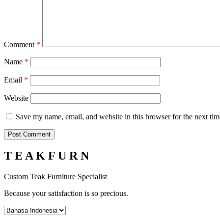
Comment
*
Name
*
Email
*
Website
Save my name, email, and website in this browser for the next ti
T E A K F U R N
Custom Teak Furniture Specialist
Because your satisfaction is so precious.